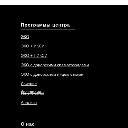
Программы центра
ЭКО
ЭКО + ИКСИ
ЭКО + ПИКСИ
ЭКО с донорскими спематозоидами
ЭКО с донорскими яйцеклетками
Лечение
бесплодия
Гинекология
Анализы
О нас