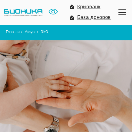
Криобанк
База доноров
Главная
/
Услуги
/
ЭКО