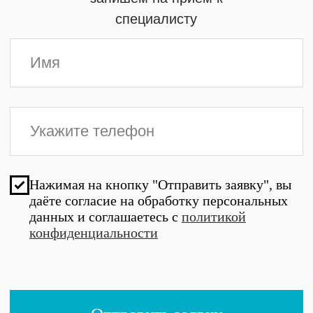
Написать/позвонить
координатору:
+7 (905) 976-90-19
Написать в MAX
Мы в соцсетях