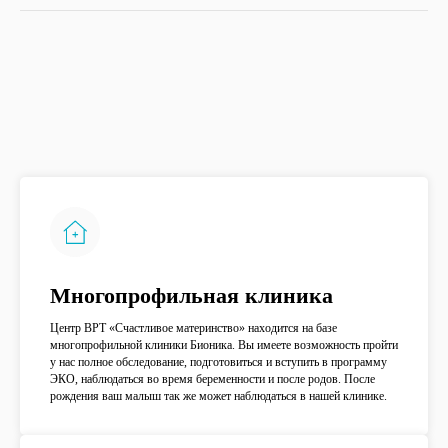
Многопрофильная клиника
Центр ВРТ «Счастливое материнство» находится на базе
многопрофильной клиники Бионика. Вы имеете возможность пройти
у нас полное обследование, подготовиться и вступить в программу
Остались вопросы
ЭКО, наблюдаться во время беременности и после родов. После
рождения ваш малыш так же может наблюдаться в нашей клинике.
Проконсультируем вас или
запишем на прием к